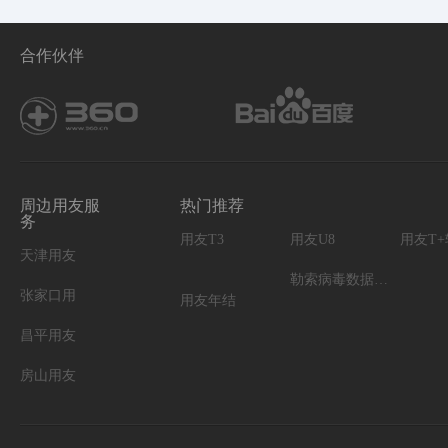
合作伙伴
周边用友服
热门推荐
务
用友T3
用友U8
用友T
天津用友
勒索病毒数据恢复
张家口用
用友年结
昌平用友
房山用友