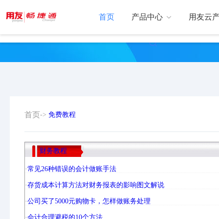
首页
产品中心
用友云
用友T1
好会计软件
用友T3
小微企业库存软件
做账省事不出
简单易用财务软
用友T6
好业财
用友T+
流程管控实时企业
开启全新交互体验
人材货客一体化
首页
->
免费教程
用友U8
U8+CLOUD
成长型企业经营管
中大型企业首选的财务
财务教程
其他云产产品
实用的好插件
·
常见26种错误的会计做账手法
·
存货成本计算方法对财务报表的影响图文解说
·
公司买了5000元购物卡，怎样做账务处理
·
会计合理避税的10个方法